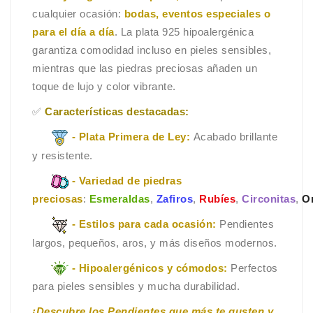
cualquier ocasión:
bodas, eventos especiales o
para el día a día
. La plata 925 hipoalergénica
garantiza comodidad incluso en pieles sensibles,
mientras que las piedras preciosas añaden un
toque de lujo y color vibrante.
✅
Características destacadas:
- Plata Primera de Ley:
Acabado brillante
y resistente.
- Variedad de piedras
preciosas
:
Esmeraldas
,
Zafiros
,
Rubíes
,
Circonitas
,
On
- Estilos para cada ocasión:
Pendientes
largos, pequeños, aros, y más diseños modernos.
- Hipoalergénicos y cómodos:
Perfectos
para pieles sensibles y mucha durabilidad.
¡Descubre los Pendientes que más te gusten y