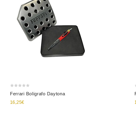
ñadir Al Carrito
Añadir Al Carrito
Ferrari Bolígrafo Daytona
16,25€