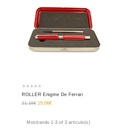
A
ROLLER Enigme De Ferrari
19,06€
21,18€
Mostrando 1-3 of 3 artículo(s)