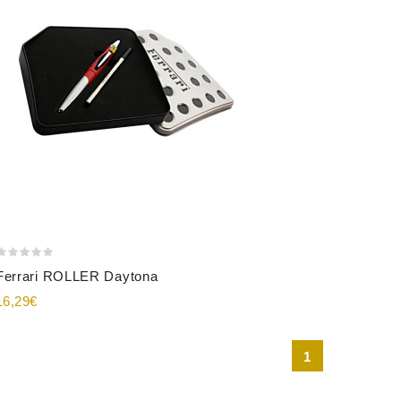
Añadir Al Carrito
Ferrari ROLLER Daytona
16,29€
1